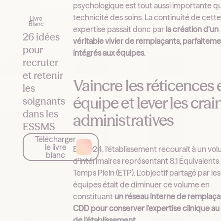
psychologique est tout aussi importante qu
technicité des soins. La continuité de cett
Livre
Blanc
expertise passait donc par
la création d'un
26 idées
véritable vivier de remplaçants, parfaitem
pour
intégrés aux équipes
.
recruter
et retenir
Vaincre les réticences 
les
équipe et lever les crai
soignants
dans les
administratives
ESSMS
Télécharger
le livre
En 2024, l'établissement recourait à un vo
blanc
d’intérimaires représentant 8,1 Équivalents
Temps Plein (ETP). L'objectif partagé par les
équipes était de diminuer ce volume en
constituant
un réseau interne de remplaça
CDD pour conserver l'expertise clinique au
de l'établissement
.