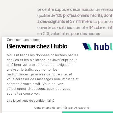
Le centre s'appuie désormais sur un résea
qualifié de
105 professionnels inscrits, dont
aides-soignants et 37 infirmiers
. La platefo
ouverte aux salariés, compte 64 salariés in
en CDI, volontaires pour des heures
supplémentaires, et 40 professionnels en 
Continuer sans accepter
Bienvenue chez Hublo
Le recours à l’intérim a ainsi fortement dim
Plateforme de Gestion du Consentement
Nous utilisons les données collectées par les
Auparavant, on était plutôt à 8,1 ETP d'intér
cookies et les bibliothèques JavaScript pour
là on a baissé à 6,8
», indique Delphine, pour
améliorer votre expérience de navigation,
«
Il est indéniable que l’outil permet de ga
analyser le trafic, augmenter les
performances générales de notre site, et
temps précieux dans la gestion de nos
Axeptio consent
vous adresser des messages non-intrusifs et
remplacements et d’avoir un levier pour gé
adaptés à votre profil. Vous pouvez
absences inopinées.
»
sélectionner ci-dessous, ceux que vous
souhaitez conserver.
Le système facilite également le quotidien
Lire la politique de confidentialité
cadres d'astreinte les soirs et week-ends p
Consentements certifiés par
combler les absences inopinées avec un p