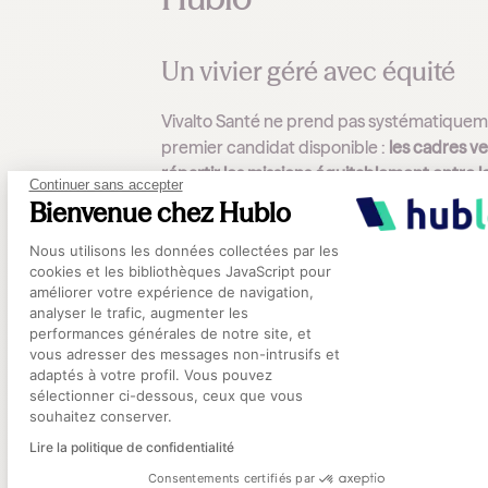
Un vivier géré avec équité
Vivalto Santé ne prend pas systématiquem
premier candidat disponible :
les cadres vei
répartir les missions équitablement entre l
Continuer sans accepter
remplaçants du vivier
, en faisant travailler
Bienvenue chez Hublo
tout le monde plutôt que de concentrer le
Plateforme de Gestion du Consentement
heures sur les profils les plus réactifs.
Nous utilisons les données collectées par les
cookies et les bibliothèques JavaScript pour
améliorer votre expérience de navigation,
Chaque remplaçant passe
au minimum un
analyser le trafic, augmenter les
entretien téléphonique
avant sa première
performances générales de notre site, et
Axeptio consent
mission, et sur les plus grands établissemen
vous adresser des messages non-intrusifs et
adaptés à votre profil. Vous pouvez
une visite des lieux est organisée.
sélectionner ci-dessous, ceux que vous
souhaitez conserver.
À date, le vivier compte près de
11 000
Lire la politique de confidentialité
remplaçants
sur le périmètre de Mélanie.
Consentements certifiés par