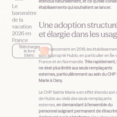
étendus naturellement, et ce qu'elle consei
Le
établissements qui souhaitent se lancer.
baromètre
de la
Une adoption structur
vacation
et élargie dans les usa
2026 en
France
Télécharger
Dès le lancement en 2019, les établissemen
le livre
blanc
sont approprié Hublo, en particulier en Île-
France et en Normandie.
Très rapidement, l
ne s’est plus limité aux seuls remplaçants
externes, particulièrement au sein du CHP 
Marie à Osny.
Le CHP Sainte Marie a en effet étendu son
de Hublo au-delà des seuls remplaçants
externes,
en demandant à l'ensemble du
personnel soignant permanent de s'inscrir