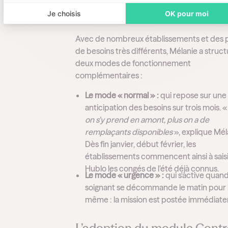
Une gestion à deux vitesses
Je choisis
OK pour moi
Avec de nombreux établissements et des p
de besoins très différents, Mélanie a struc
deux modes de fonctionnement
complémentaires :
Le mode « normal » :
qui repose sur une
anticipation des besoins sur trois mois. 
on s'y prend en amont, plus on a de
remplaçants disponibles
», explique Mél
Dès fin janvier, début février, les
établissements commencent ainsi à sais
Hublo les congés de l’été déjà connus.
Le mode « urgence » :
qui s'active quan
soignant se décommande le matin pour l
même : la mission est postée immédiat