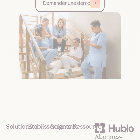
Demander une démo
Footer
Solutions
Établissements
Soignants
Ressources
Abonnez-