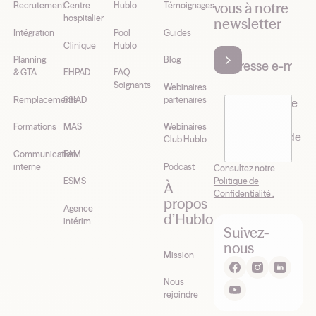
vous à notre
Recrutement
Centre
Hublo
Témoignages
hospitalier
newsletter
Intégration
Pool
Guides
Clinique
Hublo
Planning
Blog
& GTA
EHPAD
FAQ
Soignants
Webinaires
Remplacements
SSIAD
partenaires
J’accepte de
recevoir la
Formations
MAS
Webinaires
newsletter de
Club Hublo
Hublo*
Communication
FAM
interne
Podcast
Consultez notre
Politique de
ESMS
À
Confidentialité .
propos
Agence
d’Hublo
intérim
Suivez-
nous
Mission
Nous
rejoindre