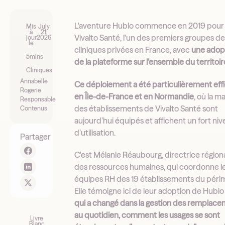
L'aventure Hublo commence en 2019 pour
Mis
July
à
21,
Vivalto Santé, l'un des premiers groupes d
jour
2026
le
cliniques privées en France, avec
une adop
5
mins
de la plateforme sur l’ensemble du territoir
Cliniques
Annabelle
Ce déploiement a été particulièrement eff
Rogerie
en Île-de-France et en Normandie
, où la m
Responsable
des établissements de Vivalto Santé sont
Contenus
aujourd’hui équipés et affichent un fort ni
d’utilisation.
Partager
C'est Mélanie Réaubourg, directrice région
des ressources humaines, qui coordonne l
équipes RH des 19 établissements du péri
Elle témoigne ici de leur adoption de Hublo
qui a changé dans la gestion des remplac
au quotidien, comment les usages se sont
Livre
Blanc