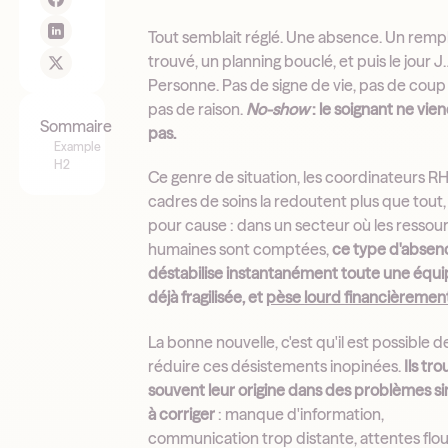
Tout semblait réglé. Une absence. Un remp
trouvé, un planning bouclé, et puis le jour J
Personne. Pas de signe de vie, pas de coup d
pas de raison.
No-show
: le soignant ne vie
Sommaire
pas.
Example
H2
Ce genre de situation, les coordinateurs RH
cadres de soins la redoutent plus que tout,
pour cause : dans un secteur où les ressou
humaines sont comptées,
ce type d'absen
déstabilise instantanément toute une équ
déjà fragilisée, et
pèse lourd financièremen
La bonne nouvelle, c'est qu'il est possible d
réduire ces désistements inopinées.
Ils tr
souvent leur origine dans des problèmes s
à corriger
: manque d'information,
communication trop distante, attentes flou