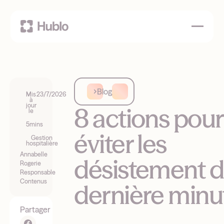
Blog
Mis
23/7/2026
à
jour
8 actions pour
le
5
mins
éviter les
Gestion
hospitalière
Annabelle
désistement 
Rogerie
Responsable
Contenus
dernière minu
Partager