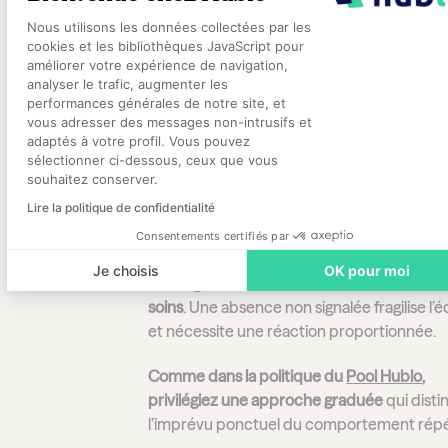
Vous transformez ainsi une potentielle ab
Plateforme de Gestion du Consentement
Nous utilisons les données collectées par les
en incident gérable.
cookies et les bibliothèques JavaScript pour
améliorer votre expérience de navigation,
analyser le trafic, augmenter les
Conseil n°6 : clarifiez v
performances générales de notre site, et
Axeptio consent
vous adresser des messages non-intrusifs et
politique en cas de no
adaptés à votre profil. Vous pouvez
sélectionner ci-dessous, ceux que vous
présentation
souhaitez conserver.
Lire la politique de confidentialité
La bienveillance n’exclut pas la fermeté. R
Consentements certifiés par
que
chaque engagement pris a un impact d
Je choisis
OK pour moi
sur l’organisation du service et la continuit
soins
. Une absence non signalée fragilise l’
et nécessite une réaction proportionnée.
Comme dans la politique du
Pool Hublo
,
privilégiez une approche graduée
qui disti
l’imprévu ponctuel du comportement répé