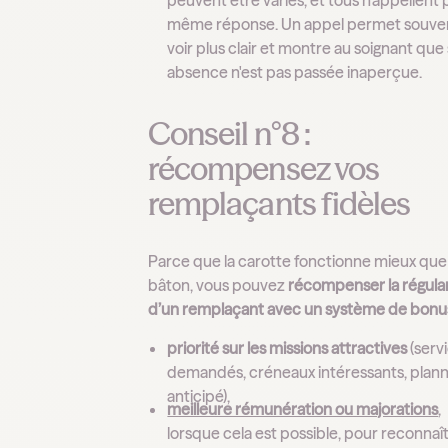
peuvent être variés, et tous n'appellent p
même réponse. Un appel permet souven
voir plus clair et montre au soignant que
absence n'est pas passée inaperçue.
Conseil n°8 :
récompensez vos
remplaçants fidèles
Parce que la carotte fonctionne mieux que 
bâton, vous pouvez
récompenser la régular
d’un remplaçant avec un système de bonus
priorité sur les missions attractives
(serv
demandés, créneaux intéressants, plann
anticipé),
meilleure rémunération ou majorations
,
lorsque cela est possible, pour reconnaî