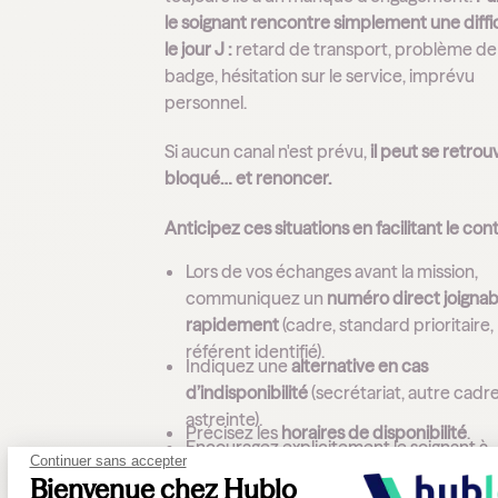
le soignant rencontre simplement une diffi
le jour J :
retard de transport, problème de
badge, hésitation sur le service, imprévu
personnel.
Si aucun canal n'est prévu,
il peut se retrou
bloqué… et renoncer.
Anticipez ces situations en facilitant le cont
Lors de vos échanges avant la mission,
communiquez un
numéro direct joignab
rapidement
(cadre, standard prioritaire,
référent identifié).
Indiquez une
alternative en cas
d’indisponibilité
(secrétariat, autre cadre
astreinte).
Précisez les
horaires de disponibilité
.
Encouragez explicitement le soignant à
Continuer sans accepter
prévenir dès le moindre contretemps
.
Bienvenue chez Hublo