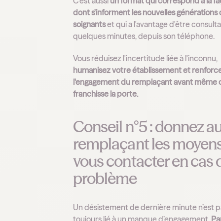
C’est aussi
un format qui correspond à la f
dont s'informent les nouvelles générations
soignants
et qui a l'avantage d'être consult
quelques minutes, depuis son téléphone.
Vous réduisez l'incertitude liée à l'inconnu,
humanisez votre établissement et renforc
l'engagement du remplaçant avant même q
franchisse la porte.
Conseil n°5 : donnez a
remplaçant les moyen
vous contacter en cas 
problème
Un désistement de dernière minute n’est p
toujours lié à un manque d’engagement.
Par