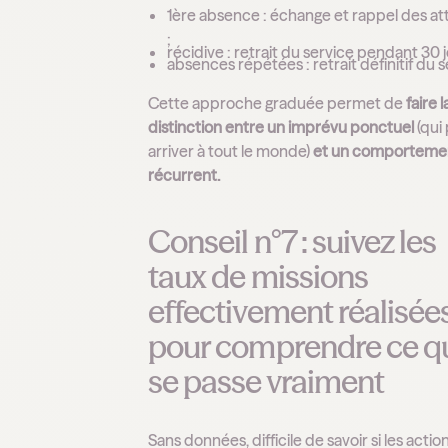
1ère absence : échange et rappel des at
;
récidive : retrait du service pendant 30 j
absences répétées : retrait définitif du s
Cette approche graduée permet de
faire l
distinction entre un imprévu ponctuel
(qui
arriver à tout le monde)
et un comporteme
récurrent.
Conseil n°7 : suivez les
taux de missions
effectivement réalisée
pour comprendre ce q
se passe vraiment
Sans données, difficile de savoir si les acti