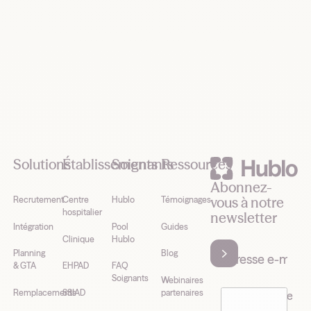
Footer
Solutions
Établissements
Soignants
Ressources
Abonnez-
vous à notre
Recrutement
Centre
Hublo
Témoignages
hospitalier
newsletter
Intégration
Pool
Guides
Clinique
Hublo
Planning
Blog
& GTA
EHPAD
FAQ
Soignants
Webinaires
Remplacements
SSIAD
partenaires
J’accepte de