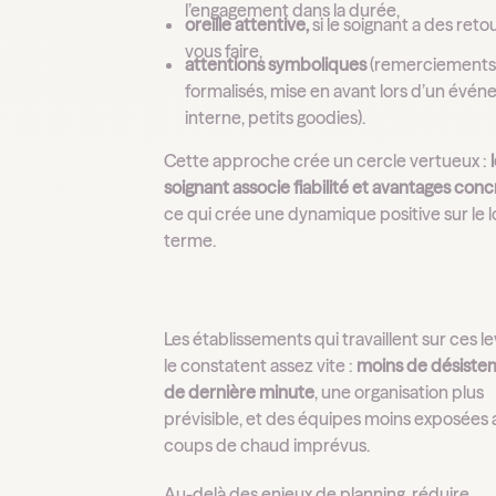
l’engagement dans la durée,
oreille attentive,
si le soignant a des reto
vous faire,
attentions symboliques
(remerciement
formalisés, mise en avant lors d’un évé
interne, petits goodies).
Cette approche crée un cercle vertueux :
soignant associe fiabilité et avantages conc
ce qui crée une dynamique positive sur le 
terme.
Les établissements qui travaillent sur ces le
le constatent assez vite :
moins de désiste
de dernière minute
, une organisation plus
prévisible, et des équipes moins exposées 
coups de chaud imprévus.
Au-delà des enjeux de planning, réduire