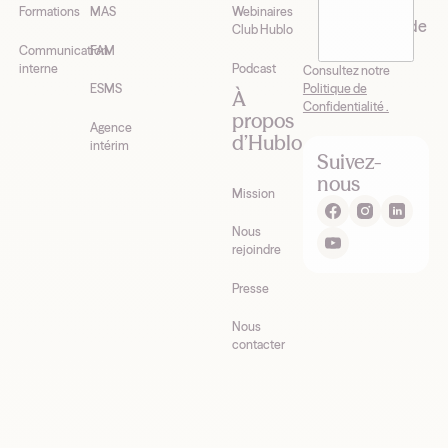
recevoir la
Formations
MAS
Webinaires
newsletter de
Club Hublo
Hublo*
Communication
FAM
interne
Podcast
Consultez notre
Politique de
ESMS
À
Confidentialité .
propos
Agence
d’Hublo
intérim
Suivez-
nous
Mission
Nous
rejoindre
Presse
Nous
contacter