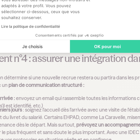
, qui en apprend ainsi davantage sur la structure et son rôle. Il s
adaptés à votre profil. Vous pouvez
sélectionner ci-dessous, ceux que vous
r sa mission.
souhaitez conserver.
pas : chaque candidat est un ambassadeur potentiel de votre éta
Lire la politique de confidentialité
-oreille positif,
répondez systématiquement à tous les candidats
Consentements certifiés par
Je choisis
OK pour moi
t n°4 : assurer une intégration da
on détermine si une nouvelle recrue restera ou partira dans les p
c un
plan de communication structuré :
rrivée :
envoyez un email qui rassemble toutes les informations c
il est identifié, etc.)
iers jours
: soignez l'accueil dès l'arrivée avec une visite de l'ét
t du livret du salarié. Certains EHPAD, comme La Caravelle, mis
enance dès le départ. Mais surtout,
prévoyez un accompagnement 
r le plus fréquent et sans doute le plus important. Avec une IDE
 vos protocoles en situation réelle et en confiance.