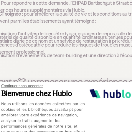
 Pour répondre à cette demande, l’EHPAD Bartischgut à Strasbour
ser des heures supplémentaires via Hublo.
T soignée :
pour améliorer la qualité de vie et les conditions au tra
uvent parmi les établissements ayant témoigné :
anisation d’activités de bien-être (yoga, espaces de repos, salle de
tériel de qualité disponible en quantité (ordinateurs, tenues pour
stiaire digne de ce nom et un service de restauration à prix rédui
éances d’ostéopathie pour réduire les risques de troubles mus
isement professionnel
,
anisation d’événements de team-building et une direction à l’éc
t n°3 : proposer une expérience c
Continuer sans accepter
Bienvenue chez Hublo
xpérience candidat aux petits oignons, et qui donne envie de res
Plateforme de Gestion du Consentement :
Nous utilisons les données collectées par les
éactifs, quel que soit le volume de candidatures, qui font la différe
cookies et les bibliothèques JavaScript pour
améliorer votre expérience de navigation,
té :
dans un marché tendu, chaque jour de délai est une opportu
analyser le trafic, augmenter les
ures est essentiel.
performances générales de notre site, et
Axeptio consent
 de contact :
au moins par mail ou appel téléphonique, ou mieux, 
vous adresser des messages non-intrusifs et