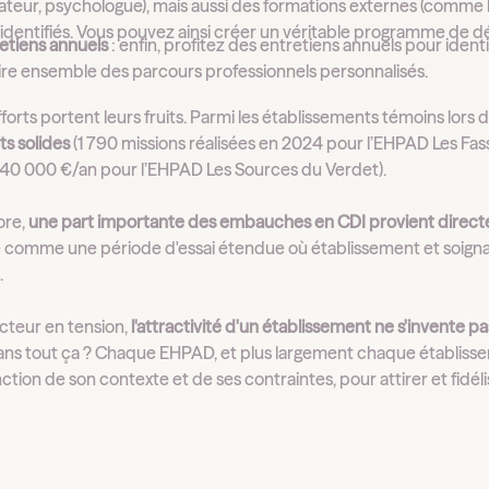
ateur, psychologue), mais aussi des formations externes (comme 
 identifiés. Vous pouvez ainsi créer un véritable programme d
etiens annuels
: enfin, profitez des entretiens annuels pour identi
ire ensemble des parcours professionnels personnalisés.
forts portent leurs fruits. Parmi les établissements témoins lors 
s solides
(1 790 missions réalisées en 2024 pour l’EHPAD Les Fas
140 000 €/an pour l’EHPAD Les Sources du Verdet).
ore,
une part importante des embauches en CDI provient direct
 comme une période d'essai étendue où établissement et soigna
.
cteur en tension,
l'attractivité d'un établissement ne s'invente pas
ans tout ça ? Chaque EHPAD, et plus largement chaque établiss
nction de son contexte et de ses contraintes, pour attirer et fidél