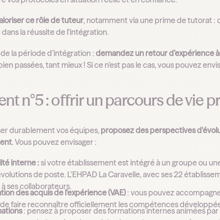
loriser ce rôle de tuteur
, notamment via une prime de tutorat : c
 dans la réussite de l'intégration.
e de la période d’intégration :
demandez un retour d’expérience à 
bien passées, tant mieux ! Si ce n’est pas le cas, vous pouvez env
t n°5 : offrir un parcours de vie p
iser durablement vos équipes,
proposez des perspectives d'évolu
ment
. Vous pouvez envisager :
ité interne :
si votre établissement est intégré à un groupe ou 
volutions de poste. L'EHPAD La Caravelle, avec ses 22 établissem
 à ses collaborateurs.
ation des acquis de l'expérience (VAE)
: vous pouvez accompagner
e faire reconnaître officiellement les compétences développées 
mations
: pensez à proposer des formations internes animées par