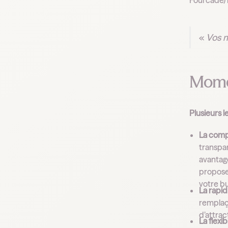
Fourcade) 
«
Vos m
Momen
Plusieurs l
La compé
transpar
avantage
propose
votre b
La rapid
remplaça
d’attrac
La flexib