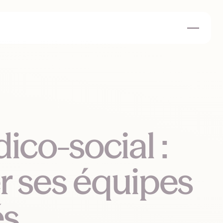
co-social :
r ses équipes
és