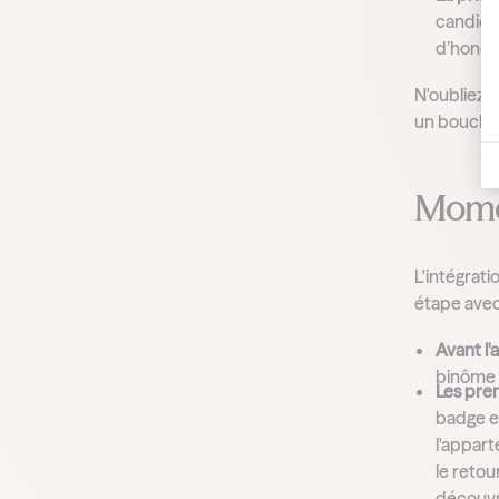
candidat
d’honore
N'oubliez 
un bouche-à
Momen
L'intégrati
étape ave
Avant l'a
binôme s’
Les prem
badge e
l'appart
le retou
découvre