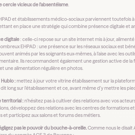
e cercle vicieux de l’absentéisme
.
HPAD et établissements médico-sociaux parviennent toutefois 
ttant en place une stratégie qui combine présence digitale et anc
e digitale
: celle-ci repose sur un site internet mis à jour, aliment
nombreux EHPAD : une présence sur les réseaux sociaux est béné
souvent animés par les soignants eux-mêmes, à l’aise avec les outi
entaire. Ils recommandent également une gestion active de la fi
 et une alimentation régulière en photos.
 Hublo :
mettez à jour votre vitrine établissement sur la plateform
dit long sur l’établissement et ce, avant même d’y mettre les pie
territorial :
n’hésitez pas à cultiver des relations avec vos acteur
ions, développez des relations avec les centres de formations et 
es et participez aux salons et forums des métiers.
gligez pas le pouvoir du bouche-à-oreille.
Comme nous le disait 