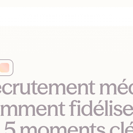
crutement médi
mment fidélise
 5 moments cl