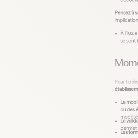
Pensez à va
implication
À l’issu
se sont 
Momen
Pour fidél
établisse
La mobil
ou des é
mobilité
La valid
permet d
Les for