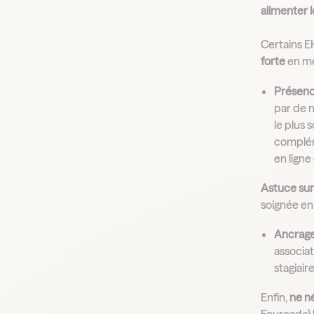
alimenter l
Certains E
forte
en me
Présenc
par de 
le plus 
complém
en ligne
Astuce sur
soignée en 
Ancrage 
associat
stagiair
Enfin,
ne né