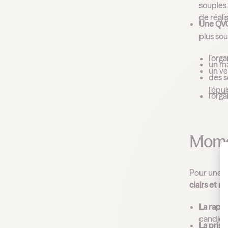
souples.
de réali
Une QVC
plus so
l’org
un ma
un ve
des s
l’épu
l’org
Momen
Pour une e
clairs et r
La rapidi
candidat
La prise