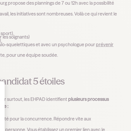
g propose des plannings de 7 ou 12h avec la possibilité
vail, les initiatives sont nombreuses. Voilà ce qui revient le
 sport),
 les soignants)
t,
culo-squelettiques et avec un psychologue pour
prévenir
oute, pour une équipe soudée.
andidat 5 étoiles
ter surtout, les EHPAD identifient
plusieurs processus
 Personnalisez vos Options
nce :
nité pour la concurrence. Répondre vite aux
en personne. Vous établissez un premier lien avec le