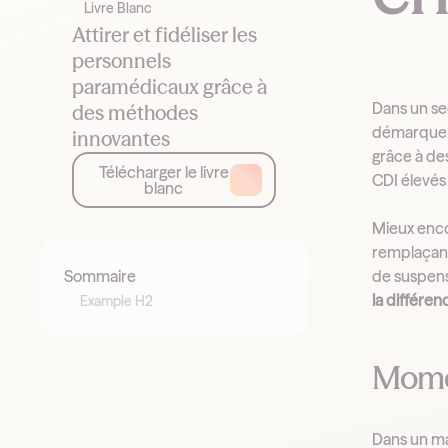
Livre Blanc
Attirer et fidéliser les
personnels
paramédicaux grâce à
Dans un se
des méthodes
démarque
innovantes
grâce à de
Télécharger le livre
CDI élevés
blanc
Mieux enco
remplaçant
Sommaire
de suspen
la différe
Example H2
Moment
Dans un ma