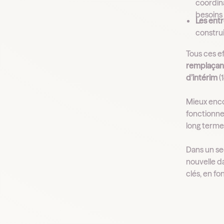
coordin
besoins
Les entr
constru
Tous ces ef
remplaçant
d’intérim
(
Mieux enc
fonctionne
long terme
Dans un se
nouvelle d
clés, en fo