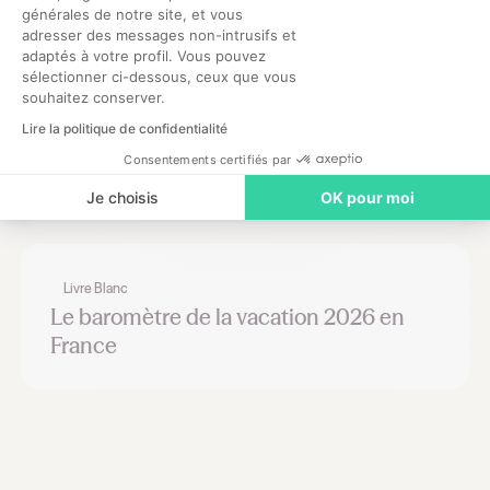
Axeptio consent
générales de notre site, et vous
Créez votre livret d'accueil vidéo pour
adresser des messages non-intrusifs et
accueillir vos remplaçants
adaptés à votre profil. Vous pouvez
sélectionner ci-dessous, ceux que vous
souhaitez conserver.
Lire la politique de confidentialité
Livre Blanc
Consentements certifiés par
Découvrez la plateforme Hublo
Je choisis
OK pour moi
Livre Blanc
Le baromètre de la vacation 2026 en
France