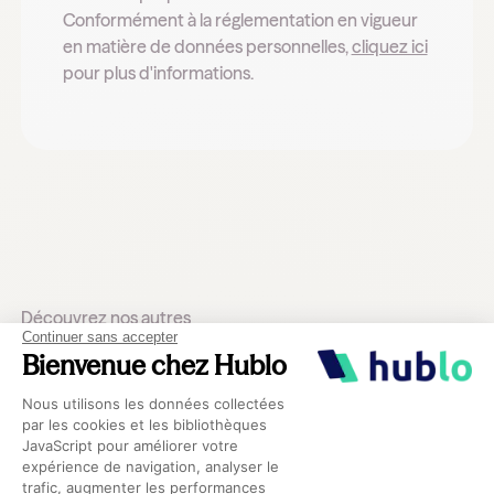
Conformément à la réglementation en vigueur
en matière de données personnelles,
cliquez ici
pour plus d'informations.
Découvrez nos autres
Continuer sans accepter
guides
Bienvenue chez Hublo
Plateforme de Gestion du Consentement 
Nous utilisons les données collectées
Voir tous les guides
par les cookies et les bibliothèques
JavaScript pour améliorer votre
expérience de navigation, analyser le
Livre Blanc
trafic, augmenter les performances