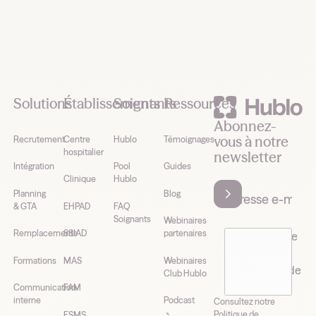
Footer
Solutions
Établissements
Soignants
Ressources
Abonnez-
vous à notre
Recrutement
Centre
Hublo
Témoignages
hospitalier
newsletter
Intégration
Pool
Guides
Clinique
Hublo
Planning
Blog
& GTA
EHPAD
FAQ
Soignants
Webinaires
Remplacements
SSIAD
partenaires
J’accepte de
recevoir la
Formations
MAS
Webinaires
newsletter de
Club Hublo
Hublo*
Communication
FAM
interne
Podcast
Consultez notre
Politique de
ESMS