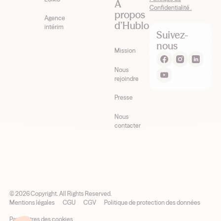
À
Confidentialité .
propos
Agence
d’Hublo
intérim
Suivez-
nous
Mission
Nous
rejoindre
Presse
Nous
contacter
©
2026
Copyright. All Rights Reserved.
Mentions légales
CGU
CGV
Politique de protection des données
Paramètres des cookies