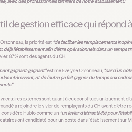
ée, avec des professionnels familiers de notre établissement.”
til de gestion efficace qui répond à
rsonneau, la priorité est
“de faciliter les remplacements inopin
 déjà l’établissement afin d’être opérationnels dans un temps trè
ivier, 87% sont des agents du CH.
iment gagnant-gagnant”
estime Evelyne Orsonneau,
“car d’un côt
i les intéressent, et de l’autre ça fait gagner du temps aux cadres,
ents.”
 vacataires externes sont quant à eux constitués uniquement d’a
mandé à rejoindre le vivier de remplaçants du CH avant d’être r
 considère Hublo comme un
“un levier d’attractivité pour l’étab
acataires ont candidaté pour un poste dans l’établissement sur M