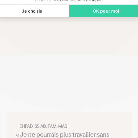
Consentements certifiés par
ur faire évoluer l’application au plus près des retours des utilisat
Je choisis
OK pour moi
EHPAD, SSIAD, FAM, MAS
« Je ne pourrais plus travailler sans