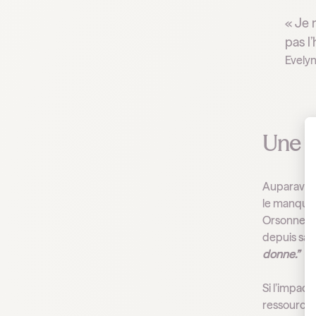
« Je 
pas l
Evelyn
Une ré
Auparavant
le manque d
Orsonneau
depuis sa 
donne.”
Si l’impact
ressources 