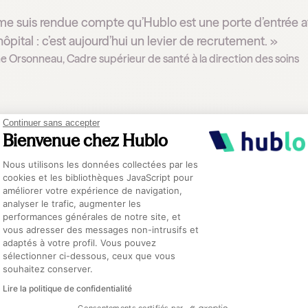
me suis rendue compte qu’Hublo est une porte d’entrée at
’hôpital : c’est aujourd’hui un levier de recrutement. »
e Orsonneau, Cadre supérieur de santé à la direction des soins
Continuer sans accepter
duction significative du recours à 
Bienvenue chez Hublo
Plateforme de Gestion du Consentement :
Nous utilisons les données collectées par les
cookies et les bibliothèques JavaScript pour
, le CH comptait parfois sur l’intérim pour combler les absences.
améliorer votre expérience de navigation,
e visibilité sur les compétences et profils choisis, et des délais 
analyser le trafic, augmenter les
,
“Hublo a l’atout d’être moins anxiogène car on obtient très vite
performances générales de notre site, et
Axeptio consent
mise en place dans l’établissement, elle explique que
“le recours 
vous adresser des messages non-intrusifs et
adaptés à votre profil. Vous pouvez
sélectionner ci-dessous, ceux que vous
souhaitez conserver.
 d’Hublo s’est révélé être un succès au CH de Cholet, c’est aussi g
Lire la politique de confidentialité
humaines, la direction des soins, et l’équipe Hublo.
“Nos interloc