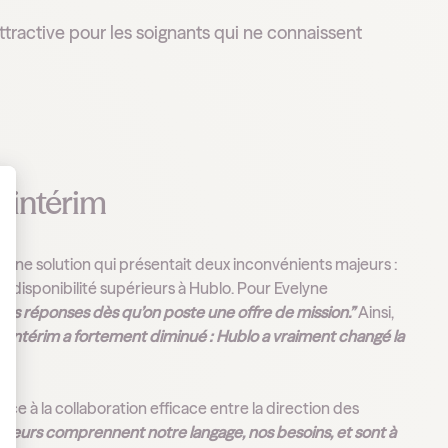
tractive pour les soignants qui ne connaissent
l’intérim
 Personnalisez vos Options
 Une solution qui présentait deux inconvénients majeurs :
de disponibilité supérieurs à Hublo. Pour Evelyne
 des réponses dès qu’on poste une offre de mission.”
Ainsi,
à l’intérim a fortement diminué : Hublo a vraiment changé la
râce à la collaboration efficace entre la direction des
uteurs comprennent notre langage, nos besoins, et sont à