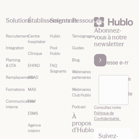
Footer
Solutions
Établissements
Soignants
Ressources
Abonnez-
vous à notre
Recrutement
Centre
Hublo
Témoignages
hospitalier
newsletter
Intégration
Pool
Guides
Clinique
Hublo
Planning
Blog
& GTA
EHPAD
FAQ
Soignants
Webinaires
Remplacements
SSIAD
partenaires
J’accepte de
recevoir la
Formations
MAS
Webinaires
newsletter de
Club Hublo
Hublo*
Communication
FAM
interne
Podcast
Consultez notre
Politique de
ESMS
À
Confidentialité .
propos
Agence
d’Hublo
intérim
Suivez-