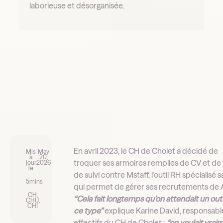
laborieuse et désorganisée.
En avril 2023, le CH de Cholet a décidé de
Mis
May
à
20,
troquer ses armoires remplies de CV et de 
jour
2026
le
de suivi contre Mstaff, l’outil RH spécialisé 
5
mins
qui permet de gérer ses recrutements de A
CH,
“Cela fait longtemps qu’on attendait un outi
CHU,
CHI
ce type”
explique Karine David, responsabl
effectifs du CH de Cholet :
“on voulait vrai