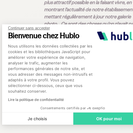
plus attractif possible en la faisant vivre, en
montrant l’actualité de notre établissement
mettant régulièrement à jour notre galerie
photo… Ce sont des choses qu’on n’avait p
Continuer sans accepter
vraiment sur notre propre site web, ou sur 
Bienvenue chez Hublo
sites d’offres d’emploi où l’on postait nos
Plateforme de Gestion du Consentement
annonces.”
Nous utilisons les données collectées par les
cookies et les bibliothèques JavaScript pour
améliorer votre expérience de navigation,
À l’heure où les professionnels paramédica
analyser le trafic, augmenter les
sont de plus en plus difficiles à attirer, il est
performances générales de notre site, et
Axeptio consent
effet essentiel de savoir se distinguer et m
vous adresser des messages non-intrusifs et
en avant ses points forts. Grâce à ses
adaptés à votre profil. Vous pouvez
sélectionner ci-dessous, ceux que vous
investissements et à ses efforts, le CH de C
souhaitez conserver.
déjà réussi à réunir une cvthèque de 700 pr
Lire la politique de confidentialité
qualifiés sur Mstaff.
Consentements certifiés par
Je choisis
OK pour moi