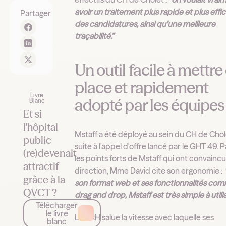
avoir un traitement plus rapide et plus effi
Partager
des candidatures, ainsi qu’une meilleure
traçabilité.”
Un outil facile à mettre
place et rapidement
Livre
adopté par les équipes
Blanc
Et si
l'hôpital
Mstaff a été déployé au sein du CH de Chol
public
suite à l'appel d'offre lancé par le GHT 49. 
(re)devenait
les points forts de Mstaff qui ont convaincu
attractif
direction, Mme David cite son ergonomie :
grâce à la
son format web et ses fonctionnalités com
QVCT ?
drag and drop, Mstaff est très simple à utilis
Télécharger
le livre
La DRH salue la vitesse avec laquelle ses
blanc