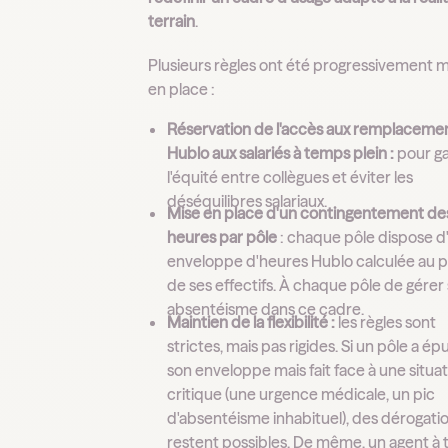
terrain
.
Plusieurs règles ont été progressivement m
en place :
Réservation de l'accès aux remplaceme
Hublo aux salariés à temps plein :
pour ga
l'équité entre collègues et éviter les
déséquilibres salariaux.
Mise en place d'un contingentement de
heures par pôle
: chaque pôle dispose d
enveloppe d'heures Hublo calculée au p
de ses effectifs. À chaque pôle de gérer
absentéisme dans ce cadre.
Maintien de la flexibilité :
les règles sont
strictes, mais pas rigides. Si un pôle a ép
son enveloppe mais fait face à une situa
critique (une urgence médicale, un pic
d'absentéisme inhabituel), des dérogati
restent possibles. De même, un agent à