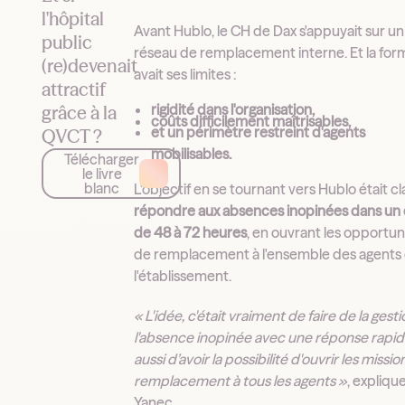
l'hôpital
Avant Hublo, le CH de Dax s'appuyait sur un
public
réseau de remplacement interne. Et la for
(re)devenait
avait ses limites :
attractif
rigidité dans l'organisation,
grâce à la
coûts difficilement maîtrisables,
et un périmètre restreint d'agents
QVCT ?
mobilisables.
Télécharger
le livre
blanc
L'objectif en se tournant vers Hublo était cla
répondre aux absences inopinées dans un 
de 48 à 72 heures
, en ouvrant les opportun
de remplacement à l'ensemble des agents
l'établissement.
« L'idée, c'était vraiment de faire de la gest
l'absence inopinée avec une réponse rapid
aussi d’avoir la possibilité d'ouvrir les missi
remplacement à tous les agents »
, expliqu
Yanec.