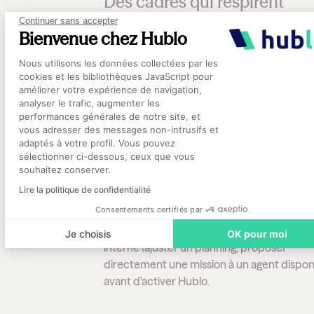
Des cadres qui respirent
Continuer sans accepter
L’impact immédiat de Hublo, celui que les 
Bienvenue chez Hublo
ont ressenti dès le départ, c'est la
fin des a
Plateforme de Gestion du Consentement
Nous utilisons les données collectées par les
en cascade
. Poster une mission, attendre l
cookies et les bibliothèques JavaScript pour
candidatures, choisir le bon profil : le proc
améliorer votre expérience de navigation,
est fluide, lisible et traçable.
analyser le trafic, augmenter les
performances générales de notre site, et
Axeptio consent
vous adresser des messages non-intrusifs et
Les cadres les plus à l'aise avec l'outil estim
adaptés à votre profil. Vous pouvez
pas y consacrer
plus d'une demi-heure par
sélectionner ci-dessous, ceux que vous
toutes tâches de gestion confondues,
souhaitez conserver.
planification et absentéisme inclus.
Lire la politique de confidentialité
Consentements certifiés par
Précision importante :
les cadres ont le réf
regarder d'abord ce qu'ils peuvent faire en
Je choisis
OK pour moi
interne (ajuster un planning, proposer
directement une mission à un agent dispon
avant d'activer Hublo.