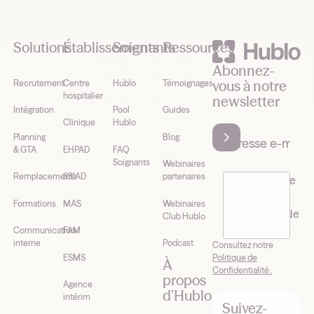
Footer
Solutions
Établissements
Soignants
Ressources
Abonnez-
vous à notre
Recrutement
Centre
Hublo
Témoignages
hospitalier
newsletter
Intégration
Pool
Guides
Clinique
Hublo
Planning
Blog
& GTA
EHPAD
FAQ
Soignants
Webinaires
Remplacements
SSIAD
partenaires
J’accepte de
recevoir la
Formations
MAS
Webinaires
newsletter de
Club Hublo
Hublo*
Communication
FAM
interne
Podcast
Consultez notre
Politique de
ESMS
À
Confidentialité .
propos
Agence
d’Hublo
intérim
Suivez-