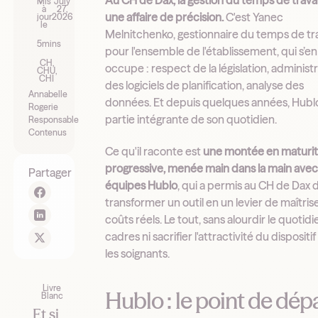
Au CH de Dax, la gestion du temps de travai
Mis
July
à
27,
une affaire de précision.
C'est Yanec
jour
2026
le
Melnitchenko, gestionnaire du temps de tra
5
mins
pour l'ensemble de l'établissement, qui s’en
CH,
occupe : respect de la législation, administ
CHU,
CHI
des logiciels de planification, analyse des
Annabelle
données. Et depuis quelques années, Hublo
Rogerie
partie intégrante de son quotidien.
Responsable
Contenus
Ce qu'il raconte est
une montée en maturi
progressive, menée main dans la main avec
Partager
équipes Hublo
, qui a permis au CH de Dax 
transformer un outil en un levier de maîtris
coûts réels. Le tout, sans alourdir le quotid
cadres ni sacrifier l'attractivité du dispositi
les soignants.
Livre
Hublo : le point de dép
Blanc
Et si