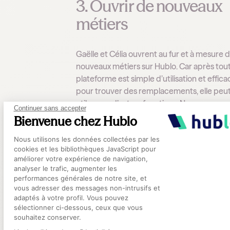
3. Ouvrir de nouveaux
métiers
Gaëlle et Célia ouvrent au fur et à mesure 
nouveaux métiers sur Hublo. Car après tout :
plateforme est simple d’utilisation et effica
pour trouver des remplacements, elle peut
utile pour d’autres fonctions. Nous
Continuer sans accepter
accompagnons les équipes dans ce chan
Bienvenue chez Hublo
grâce à une communication interne dédiée
Plateforme de Gestion du Consentement
Nous utilisons les données collectées par les
notamment en expliquant l’utilisation de
cookies et les bibliothèques JavaScript pour
Hublo.Cela inclut des sessions collectives ai
améliorer votre expérience de navigation,
qu’un accompagnement personnalisé pour
analyser le trafic, augmenter les
paramétrage des profils, si nécessaire.
performances générales de notre site, et
Axeptio consent
vous adresser des messages non-intrusifs et
adaptés à votre profil. Vous pouvez
Vous pouvez donc postuler à l’Hôpital
sélectionner ci-dessous, ceux que vous
Intercommunal de la Presqu’Île de Guéra
souhaitez conserver.
pour y travailler en tant que Service à domic