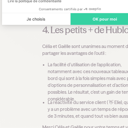
Lire la politique de confidentialité
Kiné, ergothérapeutes… Et bientôt aide-cui
Consentements certifiés par
plonge, ménage central et agent hôtelier !
Je choisis
OK pour moi
4. Les petits + de Hubl
Célia et Gaëlle sont unanimes au moment 
partager les avantages de l’outil :
La facilité d’utilisation de l’application,
notamment avec ces nouveaux tableau
bord qui sont à la fois simples mais avec 
d’options de personnalisation et d’actio
possibles. Le résultat, c’est un gain de t
considérable.
La réactivité du service client ( 👋 Elie), q
y a un problème avec un temps de rép
de 3 minutes, et quand tout va bien aussi
Merci Célia et Gaëlle pour votre temps et 