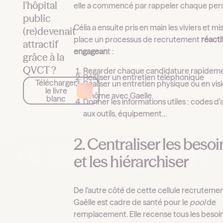
l'hôpital
elle a commencé par rappeler chaque per
public
Célia a ensuite pris en main les viviers et mi
(re)devenait
place un processus de recrutement
réacti
attractif
engagean
t :
grâce à la
QVCT ?
Regarder chaque candidature rapidem
Réaliser un entretien téléphonique
Télécharger
Réaliser un entretien physique ou en vis
le livre
binôme avec Gaelle
blanc
Donner les informations utiles : codes d
aux outils, équipement…
2. Centraliser les besoi
et les hiérarchiser
De l’autre côté de cette cellule recrutemen
Gaëlle est cadre de santé pour le
pool
de
remplacement. Elle recense tous les besoi