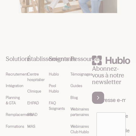
Footer
Solutions
Établissements
Soignants
Ressources
Abonnez-
vous à notre
Recrutement
Centre
Hublo
Témoignages
hospitalier
newsletter
Intégration
Pool
Guides
Clinique
Hublo
Planning
Blog
& GTA
EHPAD
FAQ
Soignants
Webinaires
Remplacements
SSIAD
partenaires
J’accepte de
recevoir la
Formations
MAS
Webinaires
newsletter de
Club Hublo