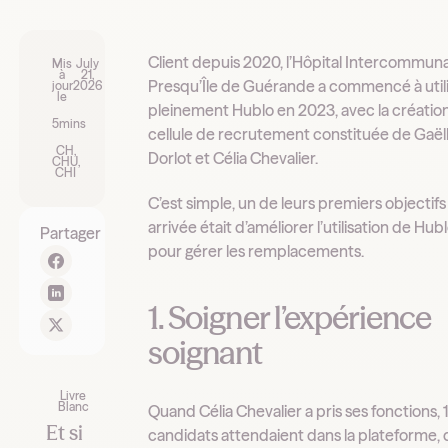
Client depuis 2020, l’Hôpital Intercommuna
Mis
July
à
21,
Presqu’Île de Guérande a commencé à util
jour
2026
le
pleinement Hublo en 2023, avec la création
5
mins
cellule de recrutement constituée de Gaël
CH,
Dorlot et Célia Chevalier.
CHU,
CHI
C’est simple, un de leurs premiers objectifs 
arrivée était d’améliorer l’utilisation de Hub
Partager
pour gérer les remplacements.
1. Soigner l’expérience
soignant
Livre
Blanc
Quand Célia Chevalier a pris ses fonctions, 
Et si
candidats attendaient dans la plateforme,