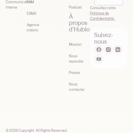
Hublo*
Communication
FAM
interne
Podcast
Consultez notre
Politique de
ESMS
À
Confidentialité .
propos
Agence
d’Hublo
intérim
Suivez-
nous
Mission
Nous
rejoindre
Presse
Nous
contacter
©
2026
Copyright. All Rights Reserved.