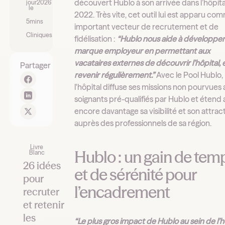
découvert Hublo à son arrivée dans l’hôpita
jour
2026
le
2022. Très vite, cet outil lui est apparu co
5
mins
important vecteur de recrutement et de
Cliniques
fidélisation :
“Hublo nous aide à développer
marque employeur en permettant aux
vacataires externes de découvrir l’hôpital, 
Partager
revenir régulièrement.”
Avec le Pool Hublo,
l'hôpital diffuse ses missions non pourvues 
soignants pré-qualifiés par Hublo et étend a
encore davantage sa visibilité et son attract
auprès des professionnels de sa région.
Livre
Hublo : un gain de tem
Blanc
26 idées
et de sérénité pour
pour
l’encadrement
recruter
et retenir
les
“Le plus gros impact de Hublo au sein de l’h