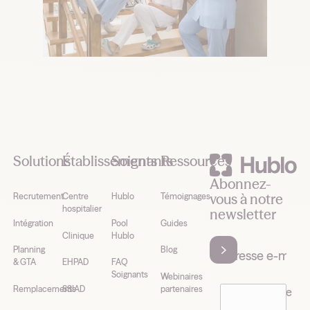
Footer
Solutions
Établissements
Soignants
Ressources
Abonnez-
vous à notre
Recrutement
Centre
Hublo
Témoignages
hospitalier
newsletter
Intégration
Pool
Guides
Clinique
Hublo
Planning
Blog
& GTA
EHPAD
FAQ
Soignants
Webinaires
Remplacements
SSIAD
partenaires
J’accepte de
recevoir la