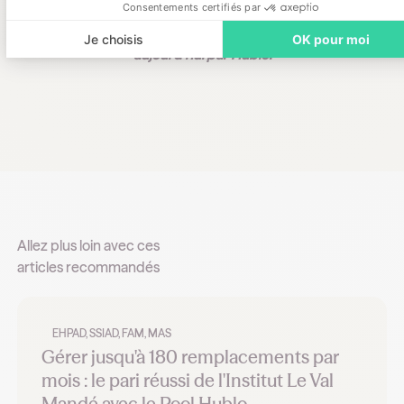
Consentements certifiés par
désormais largement moins dépendant de
l’intérim :
“99% de nos remplacements pas
Je choisis
OK pour moi
aujourd’hui par Hublo.”
Allez plus loin avec ces
articles recommandés
EHPAD, SSIAD, FAM, MAS
Gérer jusqu'à 180 remplacements par
mois : le pari réussi de l'Institut Le Val
Mandé avec le Pool Hublo