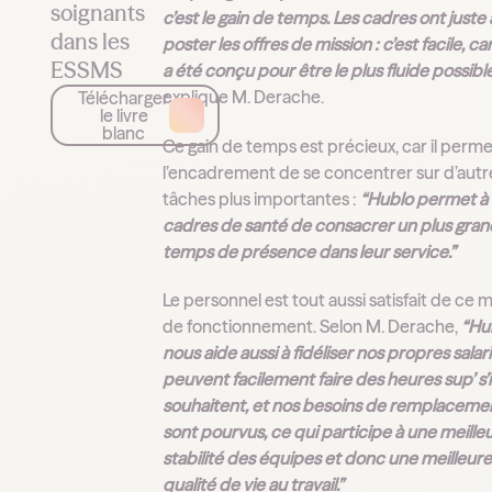
soignants
c’est le gain de temps. Les cadres ont juste 
dans les
poster les offres de mission : c’est facile, car 
ESSMS
a été conçu pour être le plus fluide possibl
explique M. Derache.
Télécharger
le livre
blanc
Ce gain de temps est précieux, car il perme
l’encadrement de se concentrer sur d’autr
tâches plus importantes :
“Hublo permet à
cadres de santé de consacrer un plus gran
temps de présence dans leur service.”
Le personnel est tout aussi satisfait de ce
de fonctionnement. Selon M. Derache,
“Hu
nous aide aussi à fidéliser nos propres salarié
peuvent facilement faire des heures sup’ s’il
souhaitent, et nos besoins de remplaceme
sont pourvus, ce qui participe à une meille
stabilité des équipes et donc une meilleur
qualité de vie au travail.”