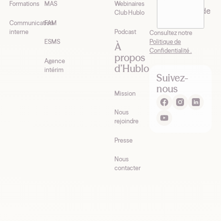
Formations
MAS
Webinaires
newsletter de
Club Hublo
Hublo*
Communication
FAM
interne
Podcast
Consultez notre
Politique de
ESMS
À
Confidentialité .
propos
Agence
d’Hublo
intérim
Suivez-
nous
Mission
Nous
rejoindre
Presse
Nous
contacter