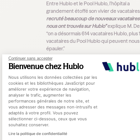
Entre Hublo et le Pool Hublo, l’hôpital a
grandement étoffé son vivier de vacataires
recruté beaucoup de nouveaux vacataires
nous ont trouvés sur Hublo”
explique M. De
“on a désormais 614 vacataires Hublo, plus 
vacataires du Pool Hublo qui peuvent nous
épauler.”
Continuer sans accepter
Pour M. Derache, le Pool Hublo constitue 
Bienvenue chez Hublo
fenêtre d’opportunité pour recruter de
Plateforme de Gestion du Consentement
nouveaux professionnels :
“En nous permet
Nous utilisons les données collectées par les
cookies et les bibliothèques JavaScript pour
d’étendre la diffusion de nos missions à des
améliorer votre expérience de navigation,
soignants hors de notre vivier, le Pool Hubl
analyser le trafic, augmenter les
aide à faire connaître notre établissement.
performances générales de notre site, et
Axeptio consent
c’est que ces personnes reviennent
vous adresser des messages non-intrusifs et
adaptés à votre profil. Vous pouvez
régulièrement chez nous, voire prennent u
sélectionner ci-dessous, ceux que vous
poste fixe.”
souhaitez conserver.
Lire la politique de confidentialité
Entre Hublo et le Pool Hublo, l’hôpital est