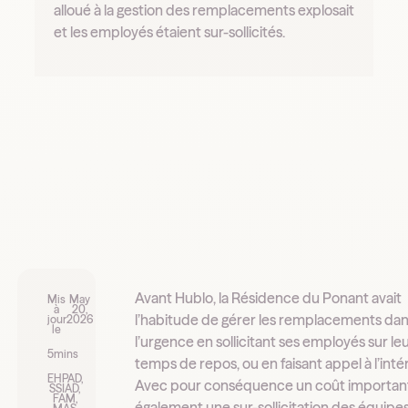
alloué à la gestion des remplacements explosait
et les employés étaient sur-sollicités.
Avant Hublo, la Résidence du Ponant avait
Mis
May
à
20,
l’habitude de gérer les remplacements da
jour
2026
le
l’urgence en sollicitant ses employés sur le
5
mins
temps de repos, ou en faisant appel à l’inté
EHPAD,
Avec pour conséquence un coût important
SSIAD,
FAM,
également une sur-sollicitation des équipes