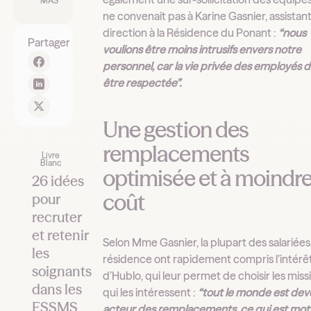
MAS
ne convenait pas à Karine Gasnier, assistan
direction à la Résidence du Ponant :
“nous
Partager
voulions être moins intrusifs envers notre
personnel, car la vie privée des employés d
être respectée”.
Une gestion des
remplacements
Livre
Blanc
optimisée et à moindr
26 idées
coût
pour
recruter
et retenir
Selon Mme Gasnier, la plupart des salariées
les
résidence ont rapidement compris l’intérê
soignants
d’Hublo, qui leur permet de choisir les miss
dans les
qui les intéressent :
“tout le monde est de
ESSMS
acteur des remplacements, ce qui est moti