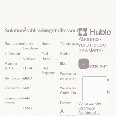
Footer
Solutions
Établissements
Soignants
Ressources
Abonnez-
vous à notre
Recrutement
Centre
Hublo
Témoignages
hospitalier
newsletter
Intégration
Pool
Guides
Clinique
Hublo
Planning
Blog
& GTA
EHPAD
FAQ
Soignants
Webinaires
Remplacements
SSIAD
partenaires
J’accepte de
recevoir la
Formations
MAS
Webinaires
newsletter de
Club Hublo
Hublo*
Communication
FAM
interne
Podcast
Consultez notre
Politique de
ESMS
À
Confidentialité .