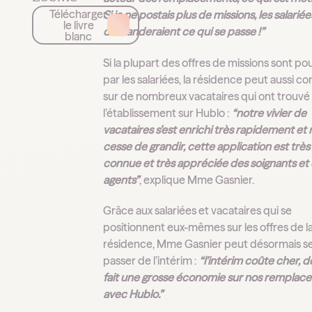
Télécharger
Si je ne postais plus de missions, les salarié
le livre
demanderaient ce qui se passe !”
blanc
Si la plupart des offres de missions sont p
par les salariées, la résidence peut aussi c
sur de nombreux vacataires qui ont trouvé
l’établissement sur Hublo :
“notre vivier de
vacataires s’est enrichi très rapidement et 
cesse de grandir, cette application est très
connue et très appréciée des soignants et
agents”
, explique Mme Gasnier.
Grâce aux salariées et vacataires qui se
positionnent eux-mêmes sur les offres de l
résidence, Mme Gasnier peut désormais s
passer de l’intérim :
“l’intérim coûte cher, 
fait une grosse économie sur nos remplac
avec Hublo.”