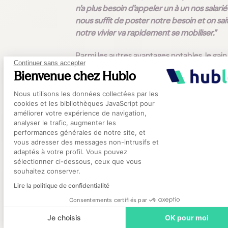
n’a plus besoin d’appeler un à un nos salariée
nous suffit de poster notre besoin et on sai
notre vivier va rapidement se mobiliser.”
Parmi les autres avantages notables, le gain
Continuer sans accepter
temps et la simplification de la charge
Bienvenue chez Hublo
administrative :
“c’est très rapide de poste
Plateforme de Gestion du Consentement
mission une fois que tout est paramétré ! J
Nous utilisons les données collectées par les
gagne aussi du temps avec les contrats car j
cookies et les bibliothèques JavaScript pour
améliorer votre expérience de navigation,
toutes les informations utiles et nécessaires
analyser le trafic, augmenter les
rédaction dans l’application."
performances générales de notre site, et
Axeptio consent
vous adresser des messages non-intrusifs et
Enfin, la fidélisation du vivier est un vrai plu
adaptés à votre profil. Vous pouvez
sélectionner ci-dessous, ceux que vous
l’encadrement comme les résidents :
“les
souhaitez conserver.
vacataires qui candidatent chez nous ont
Lire la politique de confidentialité
tendance à revenir, c’est donc plus facile p
nous de leur accorder notre confiance.”
Consentements certifiés par
Je choisis
OK pour moi