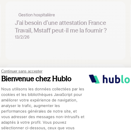
Gestion hospitalière
J’ai besoin d’une attestation France
Travail, Mstaff peut-il me la fournir ?
13/2/26
Continuer sans accepter
Bienvenue chez Hublo
Gestion hospitalière
Prévenir l’épuisement professionnel :
Plateforme de Gestion du Consentement :
Nous utilisons les données collectées par les
les 6 actions du CH de Guingamp
cookies et les bibliothèques JavaScript pour
8/1/26
améliorer votre expérience de navigation,
analyser le trafic, augmenter les
performances générales de notre site, et
Axeptio consent
vous adresser des messages non-intrusifs et
adaptés à votre profil. Vous pouvez
sélectionner ci-dessous, ceux que vous