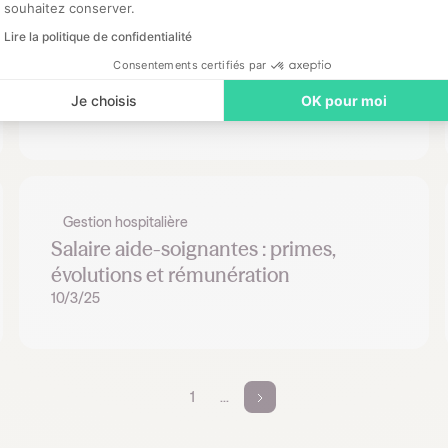
souhaitez conserver.
Gestion hospitalière
Lire la politique de confidentialité
6 actions pour réduire le turnover du
Consentements certifiés par
personnel soignant en 2026
Je choisis
OK pour moi
4/4/25
Gestion hospitalière
Salaire aide-soignantes : primes,
évolutions et rémunération
10/3/25
1
...